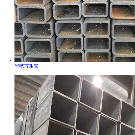
华岐方矩管
+