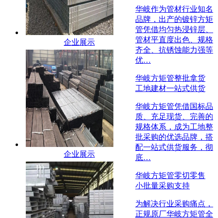
华岐作为管材行业知名
品牌，出产的镀锌方矩
管凭借均匀热浸锌层、
管材平直度出色、规格
企业展示
齐全、抗锈蚀能力强等
优…
华岐方矩管整批拿货
工地建材一站式供货
华岐方矩管凭借国标品
质、充足现货、完善的
规格体系，成为工地整
批采购的优选品牌，搭
配一站式供货服务，彻
企业展示
底…
华岐方矩管零切零售
小批量采购支持
为解决行业采购痛点，
正规原厂华岐方矩管全