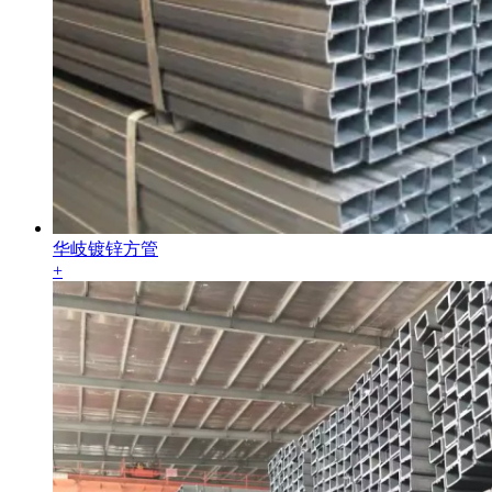
华岐镀锌方管
+