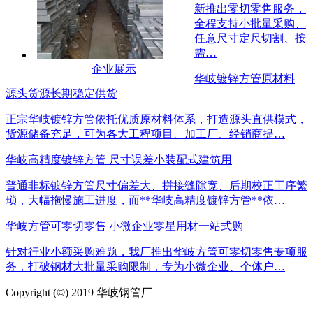
新推出零切零售服务，
全程支持小批量采购、
任意尺寸定尺切割、按
需…
企业展示
华岐镀锌方管原材料
源头货源长期稳定供货
正宗华岐镀锌方管依托优质原材料体系，打造源头直供模式，
货源储备充足，可为各大工程项目、加工厂、经销商提…
华岐高精度镀锌方管 尺寸误差小装配式建筑用
普通非标镀锌方管尺寸偏差大、拼接缝隙宽、后期校正工序繁
琐，大幅拖慢施工进度，而**华岐高精度镀锌方管**依…
华岐方管可零切零售 小微企业零星用材一站式购
针对行业小额采购难题，我厂推出华岐方管可零切零售专项服
务，打破钢材大批量采购限制，专为小微企业、个体户…
Copyright (©) 2019 华岐钢管厂