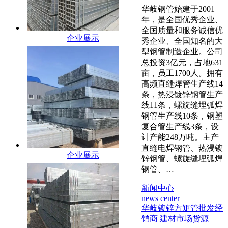
华岐钢管始建于2001
年，是全国优秀企业、
全国质量和服务诚信优
企业展示
秀企业、全国知名的大
型钢管制造企业。公司
总投资3亿元，占地631
亩，员工1700人。拥有
高频直缝焊管生产线14
条，热浸镀锌钢管生产
线11条，螺旋缝埋弧焊
钢管生产线10条，钢塑
复合管生产线3条，设
计产能248万吨。主产
直缝电焊钢管、热浸镀
企业展示
锌钢管、螺旋缝埋弧焊
钢管、…
新闻中心
news center
华岐镀锌方矩管批发经
销商 建材市场货源