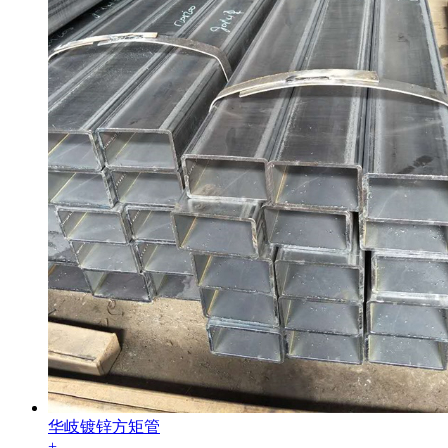
华岐镀锌方矩管
+