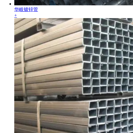
华岐镀锌管
+