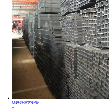
华岐镀锌方矩管
+