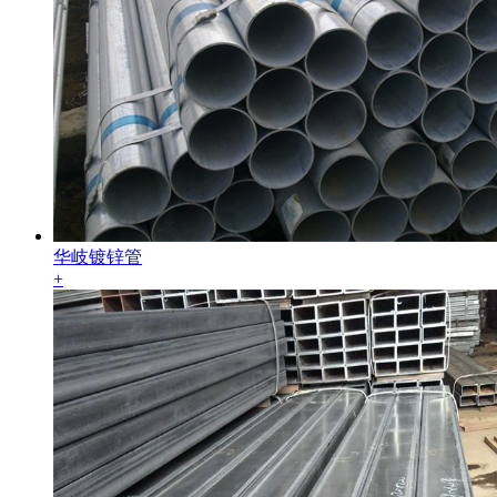
华岐镀锌管
+