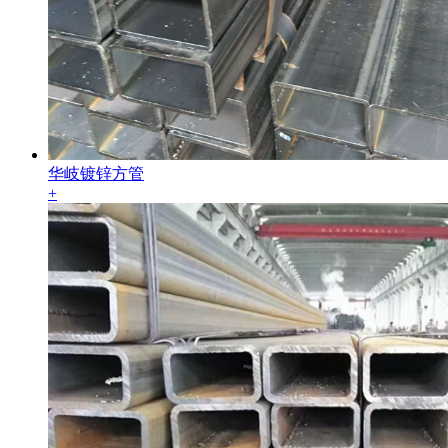
华岐镀锌方管
+