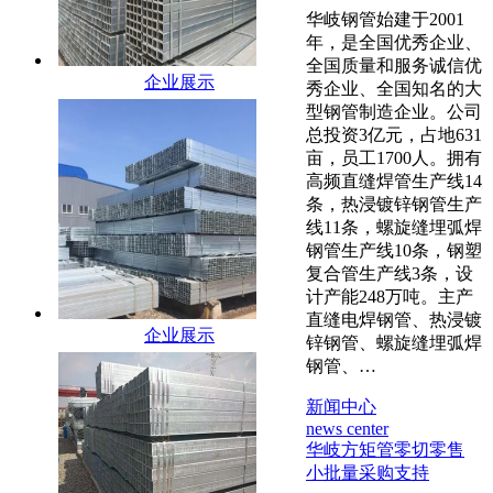
华岐钢管始建于2001
年，是全国优秀企业、
全国质量和服务诚信优
企业展示
秀企业、全国知名的大
型钢管制造企业。公司
总投资3亿元，占地631
亩，员工1700人。拥有
高频直缝焊管生产线14
条，热浸镀锌钢管生产
线11条，螺旋缝埋弧焊
钢管生产线10条，钢塑
复合管生产线3条，设
计产能248万吨。主产
直缝电焊钢管、热浸镀
企业展示
锌钢管、螺旋缝埋弧焊
钢管、…
新闻中心
news center
华岐方矩管零切零售
小批量采购支持