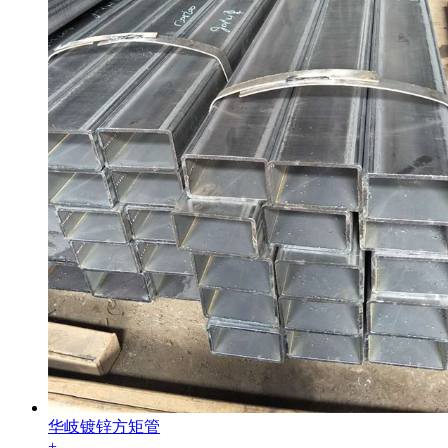
华岐镀锌方矩管
+