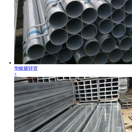
华岐镀锌管
+