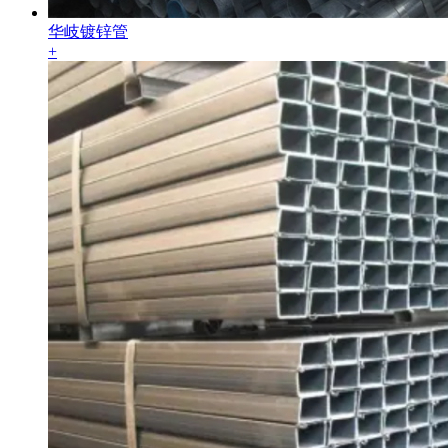
华岐镀锌管
+