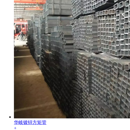
华岐镀锌方矩管
+