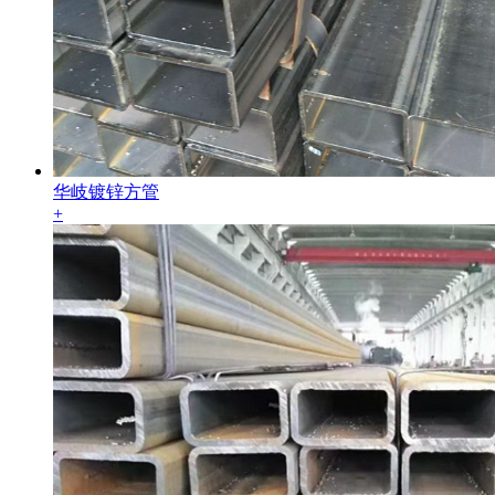
华岐镀锌方管
+