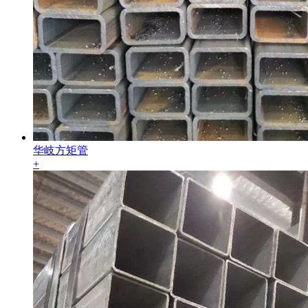
华岐方矩管
+