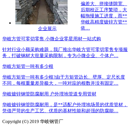
偏差大、拼接缝隙宽、
后期校正工序繁琐，大
幅拖慢施工进度，而**
华岐高精度镀锌方管**
依…
企业展示
华岐方管可零切零售 小微企业零星用材一站式购
针对行业小额采购难题，我厂推出华岐方管可零切零售专项服
务，打破钢材大批量采购限制，专为小微企业、个体户…
华岐方矩管一吨有多少根
华岐方矩管一吨有多少根?由于方矩管边长、壁厚、定尺长度
不同，每根重量差异极大，一吨对应的根数并没有固定…
华岐镀锌钢管防腐耐用 户外埋地管道专用管材
华岐镀锌钢管防腐耐用，是**适配户外埋地场景的优质管材，
凭借严苛的生产工艺、优质的基材性能和超强的防腐能…
Copyright (©) 2019 华岐钢管厂