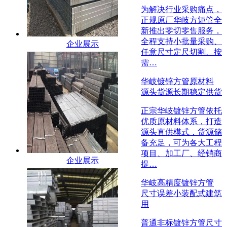
为解决行业采购痛点，
正规原厂华岐方矩管全
新推出零切零售服务，
全程支持小批量采购、
企业展示
任意尺寸定尺切割、按
需…
华岐镀锌方管原材料
源头货源长期稳定供货
正宗华岐镀锌方管依托
优质原材料体系，打造
源头直供模式，货源储
备充足，可为各大工程
项目、加工厂、经销商
企业展示
提…
华岐高精度镀锌方管
尺寸误差小装配式建筑
用
普通非标镀锌方管尺寸