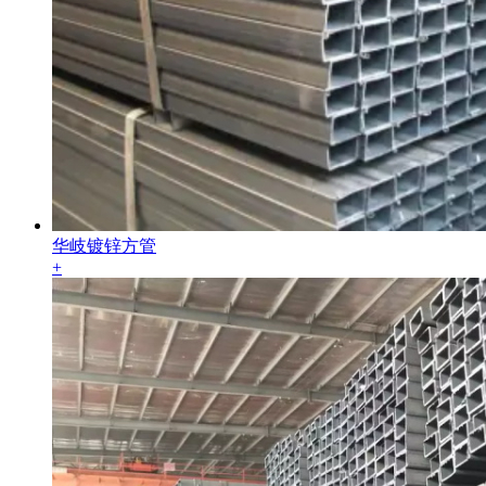
华岐镀锌方管
+