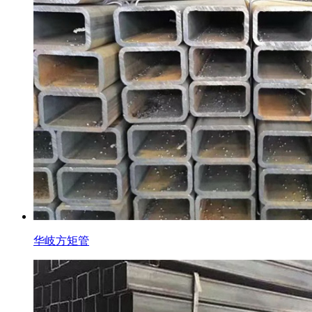
华岐方矩管