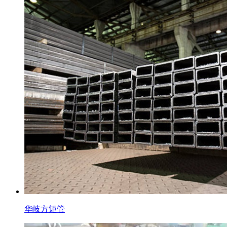
华岐方矩管