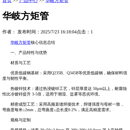
首页
>>
产品中心
>>
华岐方矩管
华岐方矩管
作者：
发布时间：2025/7/23 16:18:04
点击：
1
华岐方矩管
核心信息总结
一、产品特性与优势
材质与工艺
优质低碳钢基材：采用Q235B、Q345B等优质低碳钢，确保材料强
度与韧性平衡。
热镀锌技术：通过热浸镀锌工艺，锌层厚度达 50μm以上，耐腐蚀
性比冷镀锌提升 3-5倍，适用于潮湿、盐雾等恶劣环境。
精密成型工艺：采用高频直缝焊接技术，焊缝强度与母材一致，
弯曲度每米≤2mm，总弯曲度≤总长度0.2%，满足高精度需求。
规格与定制