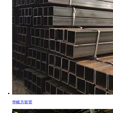
华岐方矩管