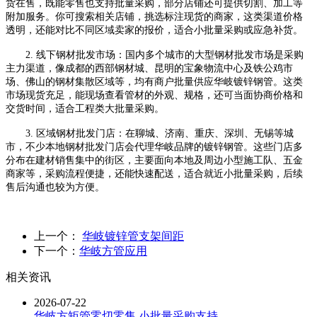
货在售，既能零售也支持批量采购，部分店铺还可提供切割、加工等
附加服务。你可搜索相关店铺，挑选标注现货的商家，这类渠道价格
透明，还能对比不同区域卖家的报价，适合小批量采购或应急补货。
2. 线下钢材批发市场：国内多个城市的大型钢材批发市场是采购
主力渠道，像成都的西部钢材城、昆明的宝象物流中心及铁公鸡市
场、佛山的钢材集散区域等，均有商户批量供应华岐镀锌钢管。这类
市场现货充足，能现场查看管材的外观、规格，还可当面协商价格和
交货时间，适合工程类大批量采购。
3. 区域钢材批发门店：在聊城、济南、重庆、深圳、无锡等城
市，不少本地钢材批发门店会代理华岐品牌的镀锌钢管。这些门店多
分布在建材销售集中的街区，主要面向本地及周边小型施工队、五金
商家等，采购流程便捷，还能快速配送，适合就近小批量采购，后续
售后沟通也较为方便。
上一个：
华岐镀锌管支架间距
下一个：
华岐方管应用
相关资讯
2026-07-22
华岐方矩管零切零售 小批量采购支持